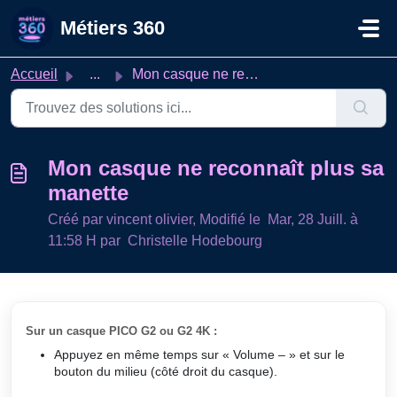
Passer au contenu principal
Métiers 360
Accueil
...
Mon casque ne reconnaît plus sa manette
Mon casque ne reconnaît plus sa
manette
Créé par vincent olivier, Modifié le Mar, 28 Juill. à
11:58 H par Christelle Hodebourg
Sur un casque PICO G2 ou G2 4K :
Appuyez en même temps sur « Volume – » et sur le
bouton du milieu (côté droit du casque).